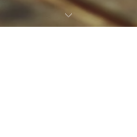
 d'ordinateur?
Avant de planifier votre
ypher Docteur Ordinateur
d
nt!
Elles précisent les modalités d
pour une prise en charge.
éventuels ainsi q
endez-vous
Conditio
Email
Localisation