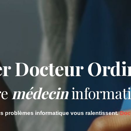
r Docteur Ordi
re
médecin
informati
es problèmes informatique vous ralentissent.
Doc