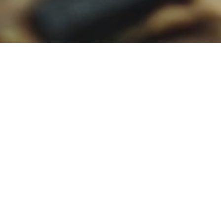
 rendez-vous,
veuillez consulter nos
conditions
'utilisation du service
.
e prise en charge, les délais d'intervention, les frais
ue les responsabilités de chaque partie.
ns d'utilisations du service
Tel:
27
24457922 / 07
97514752 /
07
49504013