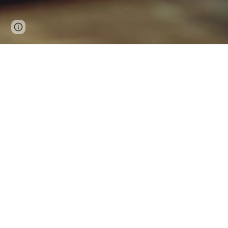
Google Sites
Report abuse
Vous avez une panne
Planifiez votre rendez-vous chez
C
maintena
Un technicien vous contactera 
Planifier un R
Chat WhatsApp