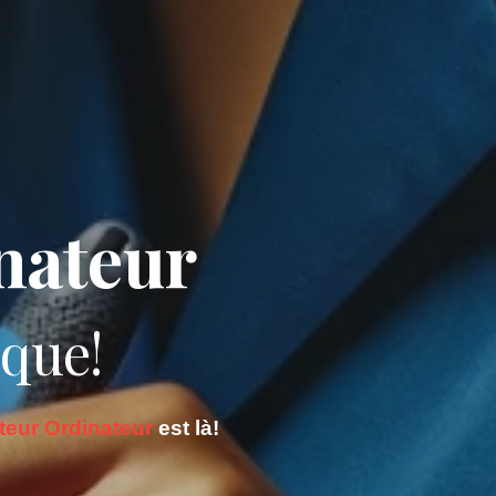
nateur
que!
teur Ordinateur
est là!